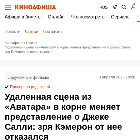
RUS
Афиша и билеты
Онлайн
Что посмотреть
Сериалы
Н
Новости
Статьи
Про жизнь
Киноафиша
Статьи
Удаленная сцена из «Аватара» в корне меняет представление о Джеке Салли:
зря Кэмерон от нее отказался
Зарубежные фильмы
3 апреля 2025 18:08
Проверено редакцией
Удаленная сцена из
«Аватара» в корне меняет
представление о Джеке
Салли: зря Кэмерон от нее
отказался