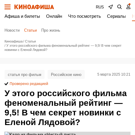
RUS
Афиша и билеты
Онлайн
Что посмотреть
Сериалы
Н
Новости
Статьи
Про жизнь
Киноафиша
Статьи
У этого российского фильма феноменальный рейтинг — 9,5! В чем секрет
новинки с Еленой Лядовой?
статья про фильм
Российское кино
5 марта 2025 10:21
Проверено редакцией
У этого российского фильма
феноменальный рейтинг —
9,5! В чем секрет новинки с
Еленой Лядовой?