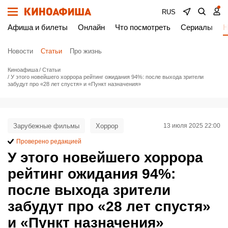
RUS
Афиша и билеты
Онлайн
Что посмотреть
Сериалы
Н
Новости
Статьи
Про жизнь
Киноафиша
Статьи
У этого новейшего хоррора рейтинг ожидания 94%: после выхода зрители
забудут про «28 лет спустя» и «Пункт назначения»
Зарубежные фильмы
Хоррор
13 июля 2025 22:00
Проверено редакцией
У этого новейшего хоррора
рейтинг ожидания 94%:
после выхода зрители
забудут про «28 лет спустя»
и «Пункт назначения»