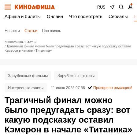
RUS
Афиша и билеты
Онлайн
Что посмотреть
Сериалы
Н
Новости
Статьи
Про жизнь
Киноафиша
Статьи
Трагичный финал можно было предугадать сразу: вот какую подсказку оставил
Кэмерон в начале «Титаника»
Зарубежные фильмы
Зарубежные актеры
Интересные факты
11 июня 2025 07:58
Проверено редакцией
Трагичный финал можно
было предугадать сразу: вот
какую подсказку оставил
Кэмерон в начале «Титаника»