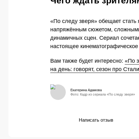
Чего ждать зрителя
«По следу зверя» обещает стать 
напряжённым сюжетом, сложными
динамичных сцен. Сериал сочетае
настоящее кинематографическое
Вам также будет интересно:
«По 
на день: говорят, сезон про Ста
Екатерина Адамова
Фото: Кадр из сериала «По следу зверя»
Написать отзыв