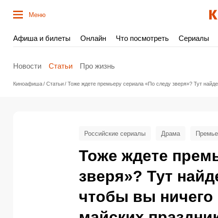
Меню
Афиша и билеты
Онлайн
Что посмотреть
Сериалы
Новости
Статьи
Про жизнь
Киноафиша
Статьи
Тоже ждете премьеру сериала «По следу зверя»? Тут найде
Российские сериалы
Драма
Премье
Тоже ждете прем
зверя»? Тут найд
чтобы вы ничего 
майских праздни