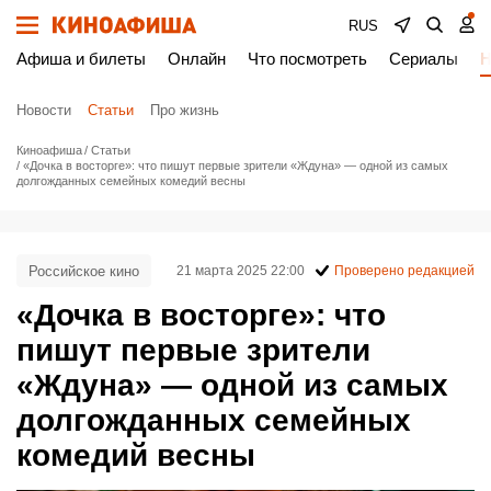
RUS
Афиша и билеты
Онлайн
Что посмотреть
Сериалы
Н
Новости
Статьи
Про жизнь
Киноафиша
Статьи
«Дочка в восторге»: что пишут первые зрители «Ждуна» — одной из самых
долгожданных семейных комедий весны
Российское кино
21 марта 2025 22:00
Проверено редакцией
«Дочка в восторге»: что
пишут первые зрители
«Ждуна» — одной из самых
долгожданных семейных
комедий весны