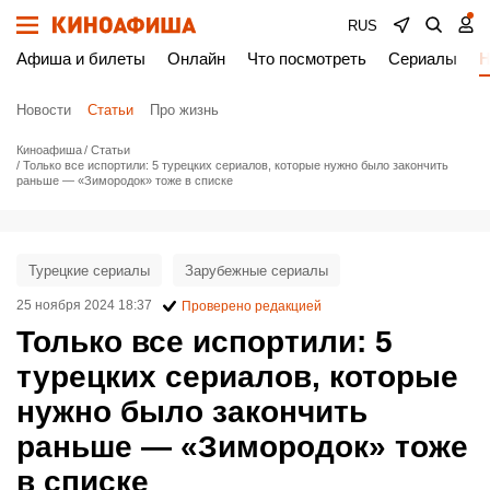
RUS
Афиша и билеты
Онлайн
Что посмотреть
Сериалы
Н
Новости
Статьи
Про жизнь
Киноафиша
Статьи
Только все испортили: 5 турецких сериалов, которые нужно было закончить
раньше — «Зимородок» тоже в списке
Турецкие сериалы
Зарубежные сериалы
25 ноября 2024 18:37
Проверено редакцией
Только все испортили: 5
турецких сериалов, которые
нужно было закончить
раньше — «Зимородок» тоже
в списке