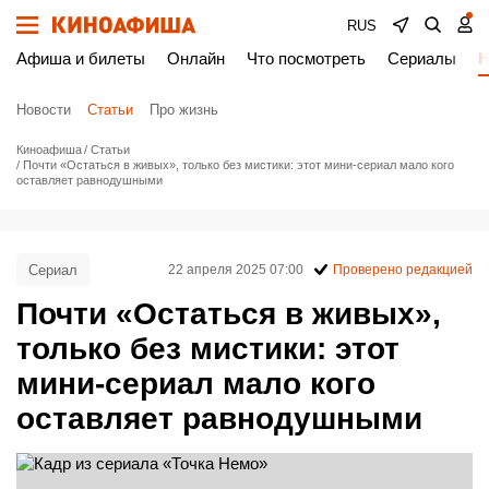
RUS
Афиша и билеты
Онлайн
Что посмотреть
Сериалы
Н
Новости
Статьи
Про жизнь
Киноафиша
Статьи
Почти «Остаться в живых», только без мистики: этот мини-сериал мало кого
оставляет равнодушными
Сериал
22 апреля 2025 07:00
Проверено редакцией
Почти «Остаться в живых»,
только без мистики: этот
мини-сериал мало кого
оставляет равнодушными