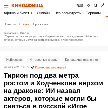
RUS
Афиша и билеты
Онлайн
Что посмотреть
Сериалы
Н
Новости
Статьи
Про жизнь
Киноафиша
Статьи
Тирион под два метра ростом и Ходченкова верхом на драконе: ИИ назвал
актеров, которые могли бы сняться в русской «Игре престолов»
Нейросети
Интересные факты
Киноафиша объясняет
26 мая 2025 14:15
Проверено редакцией
Тирион под два метра
ростом и Ходченкова верхом
на драконе: ИИ назвал
актеров, которые могли бы
сняться в русской «Игре