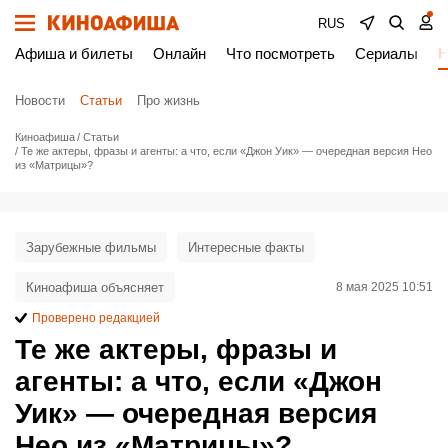
RUS
Афиша и билеты
Онлайн
Что посмотреть
Сериалы
Н
Новости
Статьи
Про жизнь
Киноафиша
Статьи
Те же актеры, фразы и агенты: а что, если «Джон Уик» — очередная версия Нео
из «Матрицы»?
Зарубежные фильмы
Интересные факты
Киноафиша объясняет
8 мая 2025 10:51
Проверено редакцией
Те же актеры, фразы и
агенты: а что, если «Джон
Уик» — очередная версия
Нео из «Матрицы»?