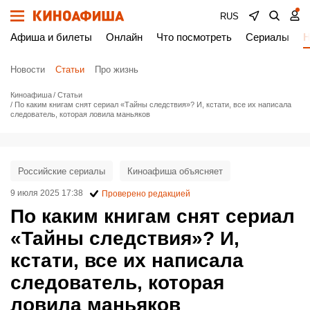
RUS
Афиша и билеты
Онлайн
Что посмотреть
Сериалы
Н
Новости
Статьи
Про жизнь
Киноафиша
Статьи
По каким книгам снят сериал «Тайны следствия»? И, кстати, все их написала
следователь, которая ловила маньяков
Российские сериалы
Киноафиша объясняет
9 июля 2025 17:38
Проверено редакцией
По каким книгам снят сериал
«Тайны следствия»? И,
кстати, все их написала
следователь, которая
ловила маньяков