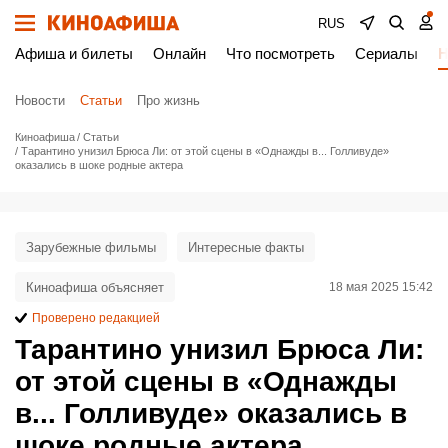
RUS
Афиша и билеты
Онлайн
Что посмотреть
Сериалы
Н
Новости
Статьи
Про жизнь
Киноафиша
Статьи
Тарантино унизил Брюса Ли: от этой сцены в «Однажды в... Голливуде»
оказались в шоке родные актера
Зарубежные фильмы
Интересные факты
Киноафиша объясняет
18 мая 2025 15:42
Проверено редакцией
Тарантино унизил Брюса Ли:
от этой сцены в «Однажды
в... Голливуде» оказались в
шоке родные актера