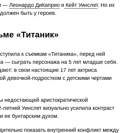
ам —
Леонардо ДиКаприо
и
Кейт Уинслет
. Но их
 должен быть у героев.
ьме «Титаник»
иступила к съемкам «Титаника», перед ней
а — сыграть персонажа на 5 лет младше себя.
ют: в свои настоящие 17 лет актриса
ой девочкой-подростком с детскими чертами
зы недостающей аристократической
2-летней Уинслет визуально усилила контраст
и ее бунтарским духом.
дительно показать внутренний конфликт между