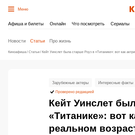
Меню
Афиша и билеты
Онлайн
Что посмотреть
Сериалы
Новости
Статьи
Про жизнь
Киноафиша
Статьи
Кейт Уинслет была старше Роуз в «Титанике»: вот как актр
Зарубежные актеры
Интересные факты
Проверено редакцией
Кейт Уинслет был
«Титанике»: вот 
реальном возраст