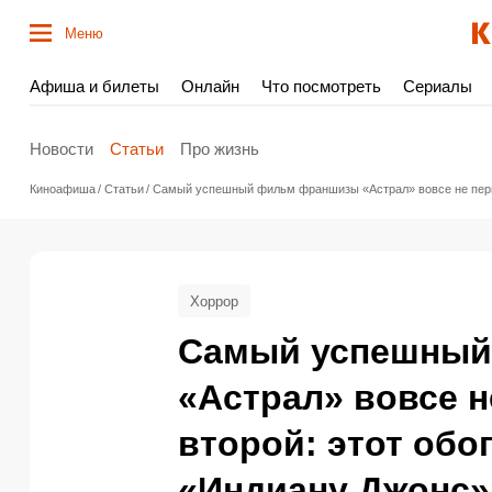
Меню
Афиша и билеты
Онлайн
Что посмотреть
Сериалы
Новости
Статьи
Про жизнь
Киноафиша
Статьи
Самый успешный фильм франшизы «Астрал» вовсе не первы
Хоррор
Самый успешный
«Астрал» вовсе н
второй: этот обо
«Индиану Джонс»