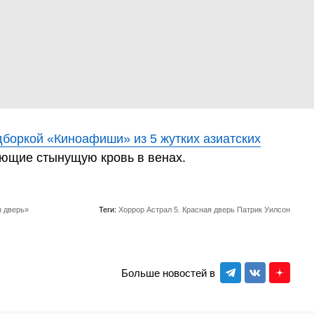
дборкой «Киноафиши» из 5 жутких азиатских
ующие стынущую кровь в венах.
я дверь»
Теги:
Хоррор
Астрал 5. Красная дверь
Патрик Уилсон
Больше новостей в