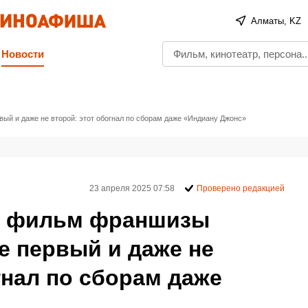
Алматы, KZ
Новости
й и даже не второй: этот обогнал по сборам даже «Индиану Джонс»
23 апреля 2025 07:58
Проверено редакцией
 фильм франшизы
е первый и даже не
гнал по сборам даже