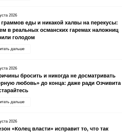
густа 2026
 граммов еды и никакой халвы на перекусы:
ем в реальных османских гаремах наложниц
рили голодом
итать дальше
густа 2026
ричины бросить и никогда не досматривать
рную любовь» до конца: даже ради Озчивита
старайтесь
итать дальше
густа 2026
езон «Колец власти» исправит то, что так