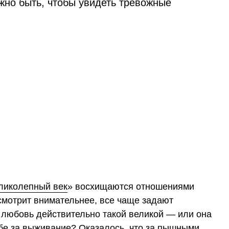
жно быть, чтобы увидеть тревожные
ликолепный век
» восхищаются отношениями
смотрит внимательнее, все чаще задают
 любовь действительно такой великой — или она
ьбе за выживание? Оказалось, что за пышными