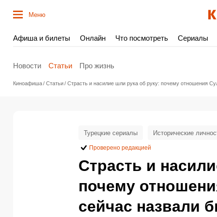
Меню
Афиша и билеты
Онлайн
Что посмотреть
Сериалы
Новости
Статьи
Про жизнь
Киноафиша
Статьи
Страсть и насилие шли рука об руку: почему отношения С
Турецкие сериалы
Исторические личнос
Проверено редакцией
Страсть и насили
почему отношени
сейчас назвали 