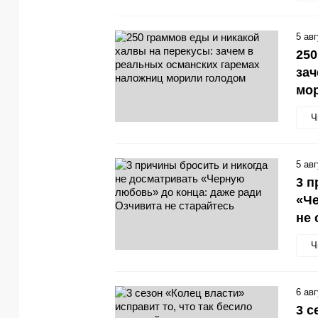
5 ав
250
зач
мо
Ч
5 ав
3 п
«Че
не 
Ч
6 ав
3 с