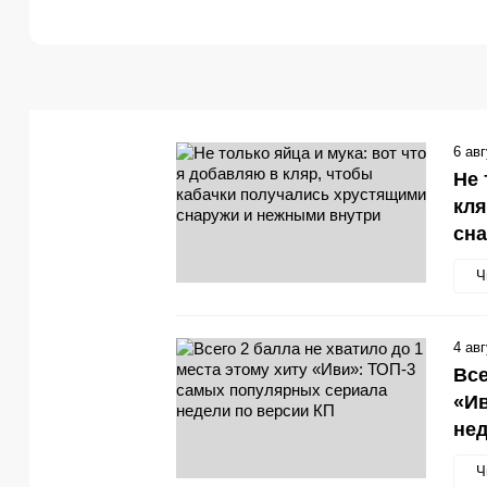
6 ав
Не 
кля
сн
Ч
4 ав
Все
«Ив
нед
Ч