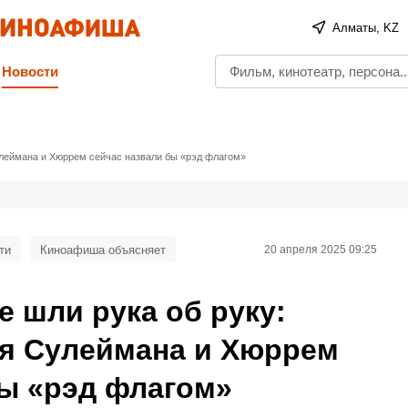
Алматы, KZ
Новости
улеймана и Хюррем сейчас назвали бы «рэд флагом»
ти
Киноафиша объясняет
20 апреля 2025 09:25
е шли рука об руку:
я Сулеймана и Хюррем
бы «рэд флагом»