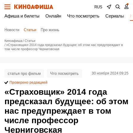
RUS
Афиша и билеты
Онлайн
Что посмотреть
Сериалы
Н
Новости
Статьи
Про жизнь
Киноафиша
Статьи
«Страховщик» 2014 года предсказал будущее: об этом нас предупреждает в
том числе профессор Черниговская
статья про фильм
Что посмотреть
30 ноября 2024 09:25
Проверено редакцией
«Страховщик» 2014 года
предсказал будущее: об этом
нас предупреждает в том
числе профессор
Черниговская