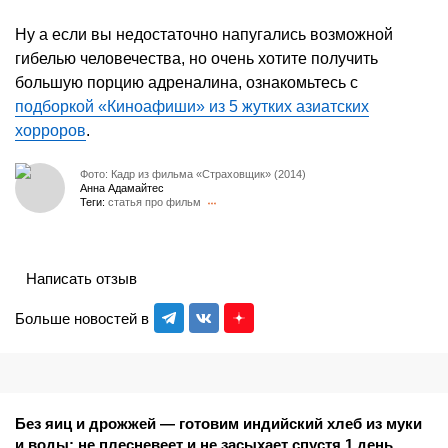
Ну а если вы недостаточно напугались возможной
гибелью человечества, но очень хотите получить
большую порцию адреналина, ознакомьтесь с
подборкой «Киноафиши» из 5 жутких азиатских
хорроров
.
Фото: Кадр из фильма «Страховщик» (2014)
Анна Адамайтес
Теги:
статья про фильм
Написать отзыв
Больше новостей в
Без яиц и дрожжей — готовим индийский хлеб из муки
и воды: не плесневеет и не засыхает спустя 1 день