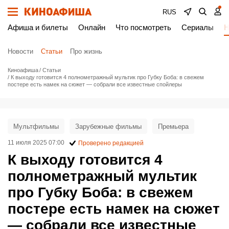
RUS
Афиша и билеты
Онлайн
Что посмотреть
Сериалы
Н
Новости
Статьи
Про жизнь
Киноафиша
Статьи
К выходу готовится 4 полнометражный мультик про Губку Боба: в свежем
постере есть намек на сюжет — собрали все известные спойлеры
Мультфильмы
Зарубежные фильмы
Премьера
11 июля 2025 07:00
Проверено редакцией
К выходу готовится 4
полнометражный мультик
про Губку Боба: в свежем
постере есть намек на сюжет
— собрали все известные