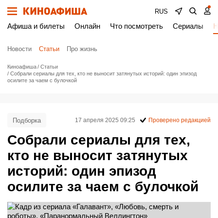
RUS
Афиша и билеты
Онлайн
Что посмотреть
Сериалы
Н
Новости
Статьи
Про жизнь
Киноафиша
Статьи
Собрали сериалы для тех, кто не выносит затянутых историй: один эпизод
осилите за чаем с булочкой
Подборка
17 апреля 2025 09:25
Проверено редакцией
Собрали сериалы для тех,
кто не выносит затянутых
историй: один эпизод
осилите за чаем с булочкой