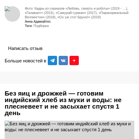
Фото: Кадры из сериалов «Любовь, смерть и роботы» (2019 - …),
«Галавант» (2015), «Самурай-гурман» (2017), «Паранормальный
Веллингтон» (2018), «Ох уж этот Бруно!» (2019)
Анна Адамайтес
Теги:
Подборка
Написать отзыв
Больше новостей в
Без яиц и дрожжей — готовим
индийский хлеб из муки и воды: не
плесневеет и не засыхает спустя 1
день