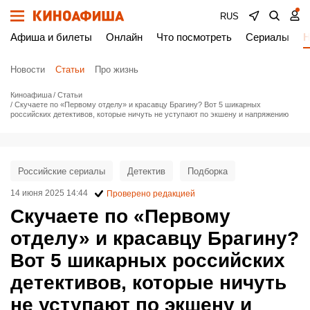
RUS
Афиша и билеты
Онлайн
Что посмотреть
Сериалы
Н
Новости
Статьи
Про жизнь
Киноафиша
Статьи
Скучаете по «Первому отделу» и красавцу Брагину? Вот 5 шикарных
российских детективов, которые ничуть не уступают по экшену и напряжению
Российские сериалы
Детектив
Подборка
14 июня 2025 14:44
Проверено редакцией
Скучаете по «Первому
отделу» и красавцу Брагину?
Вот 5 шикарных российских
детективов, которые ничуть
не уступают по экшену и