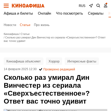
RUS
Афиша и билеты
Онлайн
Что посмотреть
Сериалы
Н
Новости
Статьи
Про жизнь
Киноафиша
Статьи
Сколько раз умирал Дин Винчестер из сериала «Сверхъестественное»? Ответ
вас точно удивит
Киноафиша объясняет
Хоррор
Интересные факты
14 февраля 2025 12:30
Проверено редакцией
Сколько раз умирал Дин
Винчестер из сериала
«Сверхъестественное»?
Ответ вас точно удивит