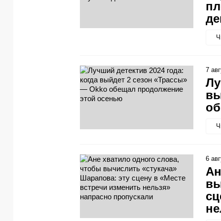
пл
де
Ч
7 ав
Лу
вы
об
Ч
6 ав
Ан
вы
сц
не