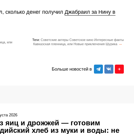
, сколько денег получил
Джабраил за Нину в
Теги:
Советские актеры
Советское кино
Интересные факты
ица, или
Кавказская пленница, или Новые приключения Шурика
Больше новостей в
густа 2026
з яиц и дрожжей — готовим
дийский хлеб из муки и воды: не