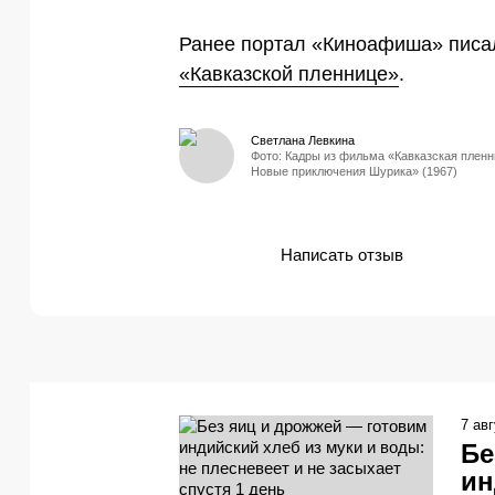
Ранее портал «Киноафиша» писал
«Кавказской пленнице»
.
Светлана Левкина
Фото: Кадры из фильма «Кавказская пленн
Новые приключения Шурика» (1967)
Написать отзыв
7 ав
Бе
ин