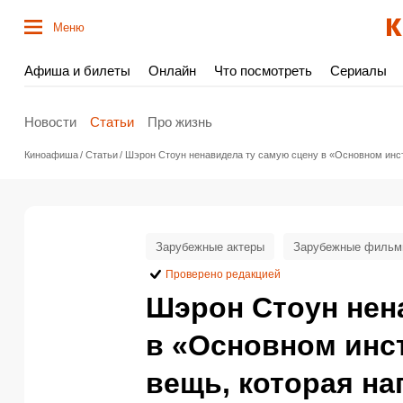
Меню
Афиша и билеты
Онлайн
Что посмотреть
Сериалы
Новости
Статьи
Про жизнь
Киноафиша
Статьи
Шэрон Стоун ненавидела ту самую сцену в «Основном инст
Зарубежные актеры
Зарубежные филь
Проверено редакцией
Шэрон Стоун нен
в «Основном инст
вещь, которая н