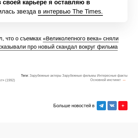
 своей карьере я оставляю в
илась звезда
в интервью The Times.
, что о съемках
«Великолепного века» сняли
сказывали про новый скандал вокруг фильма
Теги:
Зарубежные актеры
Зарубежные фильмы
Интересные факты
Основной инстинкт
т» (1992)
Больше новостей в