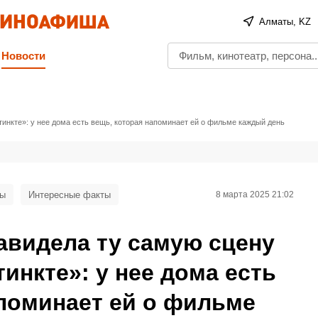
Алматы, KZ
Новости
инкте»: у нее дома есть вещь, которая напоминает ей о фильме каждый день
мы
Интересные факты
8 марта 2025 21:02
авидела ту самую сцену
инкте»: у нее дома есть
апоминает ей о фильме