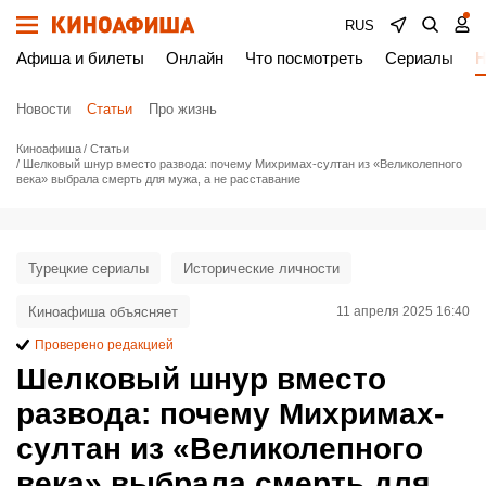
RUS
Афиша и билеты
Онлайн
Что посмотреть
Сериалы
Н
Новости
Статьи
Про жизнь
Киноафиша
Статьи
Шелковый шнур вместо развода: почему Михримах-султан из «Великолепного
века» выбрала смерть для мужа, а не расставание
Турецкие сериалы
Исторические личности
Киноафиша объясняет
11 апреля 2025 16:40
Проверено редакцией
Шелковый шнур вместо
развода: почему Михримах-
султан из «Великолепного
века» выбрала смерть для