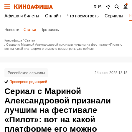
RUS
Афиша и билеты
Онлайн
Что посмотреть
Сериалы
Н
Новости
Статьи
Про жизнь
Киноафиша
Статьи
Сериал с Мариной Александровой признали лучшим на фестивале «Пилот»:
вот на какой платформе его можно посмотреть уже сейчас
Российские сериалы
24 июня 2025 18:15
Проверено редакцией
Сериал с Мариной
Александровой признали
лучшим на фестивале
«Пилот»: вот на какой
платформе его можно