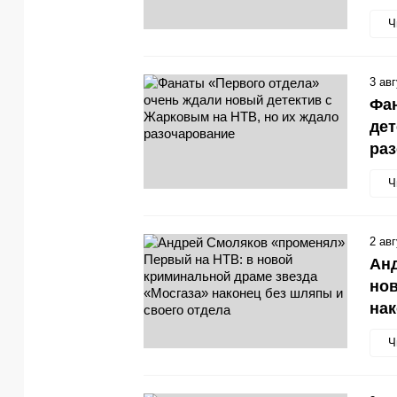
Ч
3 ав
Фан
дет
ра
Ч
2 ав
Анд
нов
нак
Ч