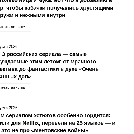
только яйца и мука: вот что я добавляю в
р, чтобы кабачки получались хрустящими
аружи и нежными внутри
итать дальше
густа 2026
 3 российских сериала — самые
уждаемые этим летом: от мрачного
ектива до фантастики в духе «Очень
анных дел»
итать дальше
густа 2026
м сериалом Устюгов особенно гордится:
или для Netflix, перевели на 25 языков — и
 это не про «Ментовские войны»