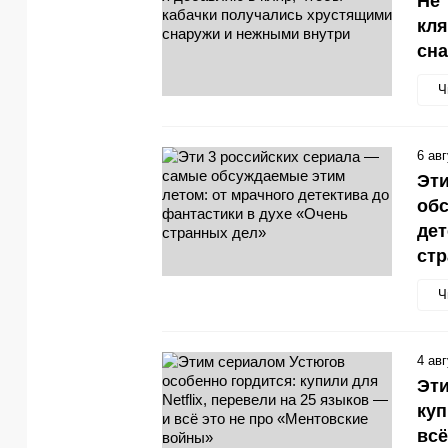
Не 
кля
сн
Ч
6 ав
Эти
обс
дет
стр
Ч
4 ав
Эти
куп
всё