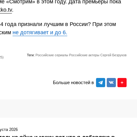
е «Смотрим» в этом году. Дата премьеры пока
ko.tv
.
024 года признали лучшим в России? При этом
вским
не дотягивает и до 6.
Теги:
Российские сериалы
Российские актеры
Сергей Безруков
25)
Больше новостей в
густа 2026