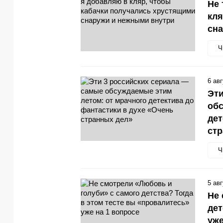
Не 
кля
сн
Ч
6 ав
Эти
обс
дет
стр
Ч
5 ав
Не 
дет
уже