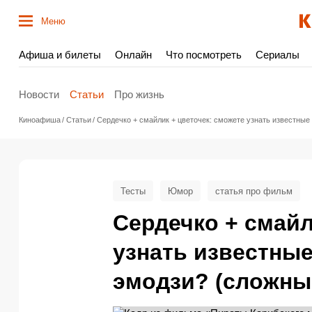
Меню
Афиша и билеты
Онлайн
Что посмотреть
Сериалы
Новости
Статьи
Про жизнь
Киноафиша
Статьи
Сердечко + смайлик + цветочек: сможете узнать известные
Тесты
Юмор
статья про фильм
Сердечко + смайл
узнать известны
эмодзи? (сложный