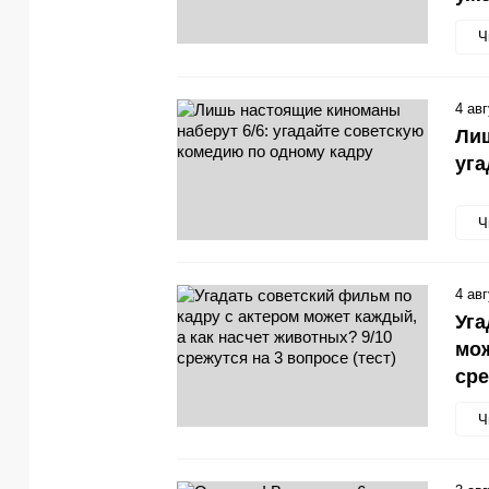
Ч
4 ав
Лиш
уга
Ч
4 ав
Уга
мож
сре
Ч