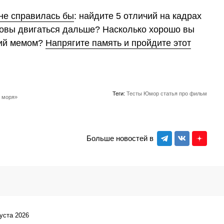
не справилась бы
: найдите 5 отличий на кадрах
товы двигаться дальше? Насколько хорошо вы
ший мемом?
Напрягите память и пройдите этот
Теги:
Тесты
Юмор
статья про фильм
о моря»
Больше новостей в
густа 2026