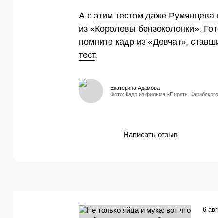
А с
этим тестом даже Румянцева 
из «Королевы бензоколонки». Го
помните кадр из «Девчат», став
тест
.
Екатерина Адамова
Фото: Кадр из фильма «Пираты Карибског
Написать отзыв
6 ав