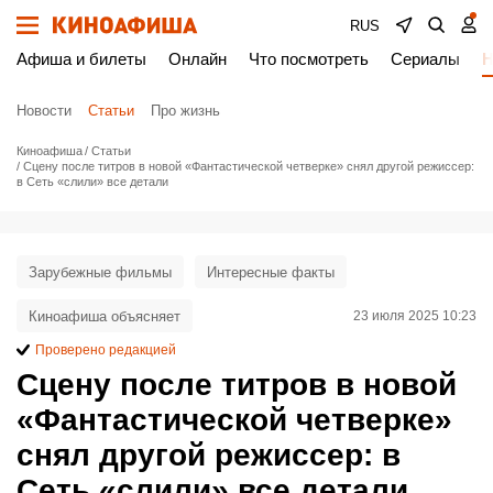
RUS
Афиша и билеты
Онлайн
Что посмотреть
Сериалы
Н
Новости
Статьи
Про жизнь
Киноафиша
Статьи
Сцену после титров в новой «Фантастической четверке» снял другой режиссер:
в Сеть «слили» все детали
Зарубежные фильмы
Интересные факты
Киноафиша объясняет
23 июля 2025 10:23
Проверено редакцией
Сцену после титров в новой
«Фантастической четверке»
снял другой режиссер: в
Сеть «слили» все детали