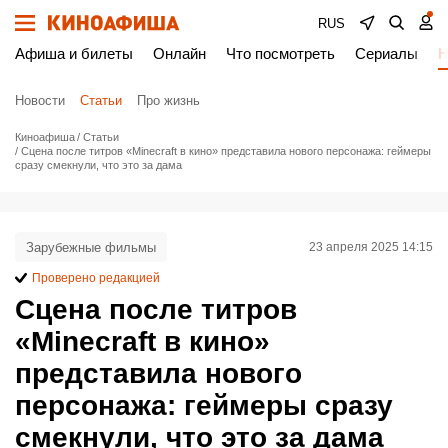
RUS
Афиша и билеты
Онлайн
Что посмотреть
Сериалы
Н
Новости
Статьи
Про жизнь
Киноафиша
Статьи
Сцена после титров «Minecraft в кино» представила нового персонажа: геймеры
сразу смекнули, что это за дама
Зарубежные фильмы
23 апреля 2025 14:15
Проверено редакцией
Сцена после титров
«Minecraft в кино»
представила нового
персонажа: геймеры сразу
смекнули, что это за дама