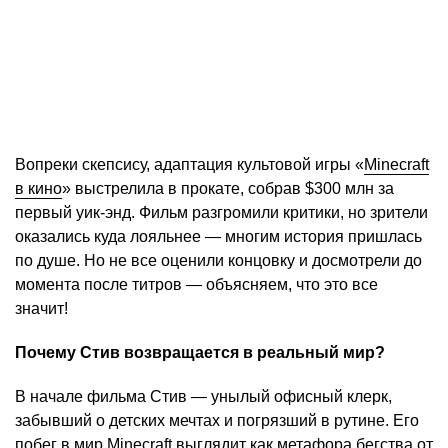
Вопреки скепсису, адаптация культовой игры «
Minecraft
в кино
» выстрелила в прокате, собрав $300 млн за
первый уик-энд. Фильм разгромили критики, но зрители
оказались куда лояльнее — многим история пришлась
по душе. Но не все оценили концовку и досмотрели до
момента после титров — объясняем, что это все
значит!
Почему Стив возвращается в реальный мир?
В начале фильма Стив — унылый офисный клерк,
забывший о детских мечтах и погрязший в рутине. Его
побег в мир Minecraft выглядит как метафора бегства от