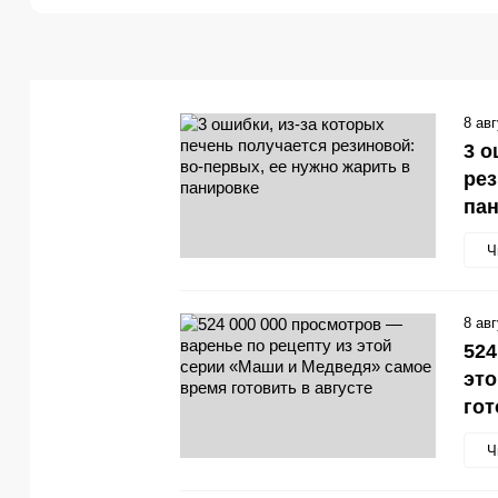
8 ав
3 о
рез
па
Ч
8 ав
524
это
гот
Ч