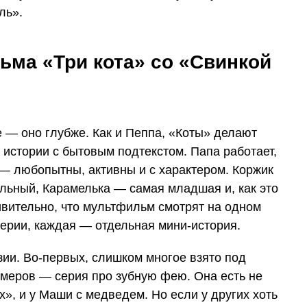
ль».
ма «Три кота» со «Свинкой
е — оно глубже. Как и Пеппа, «Коты» делают
е истории с бытовым подтекстом. Папа работает,
— любопытны, активны и с характером. Коржик
льный, Карамелька — самая младшая и, как это
ивительно, что мультфильм смотрят на одном
серии, каждая — отдельная мини-история.
нзии. Во-первых, слишком многое взято под
имеров — серия про зубную фею. Она есть не
х», и у Маши с медведем. Но если у других хоть