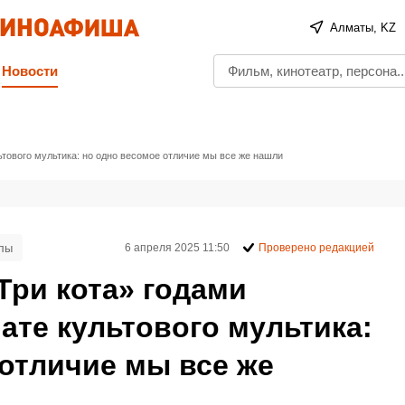
Алматы, KZ
Новости
ьтового мультика: но одно весомое отличие мы все же нашли
лы
6 апреля 2025 11:50
Проверено редакцией
Три кота» годами
ате культового мультика:
отличие мы все же