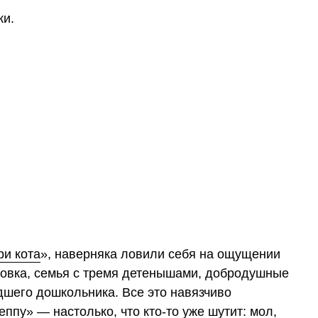
жи.
ри кота
», наверняка ловили себя на ощущении
совка, семья с тремя детенышами, добродушные
дшего дошкольника. Все это навязчиво
ппу» — настолько, что кто-то уже шутит: мол,