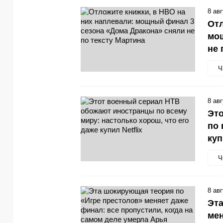
8 ав
Отл
мощ
не 
Ч
8 ав
Эт
по 
куп
Ч
8 ав
Эта
мен