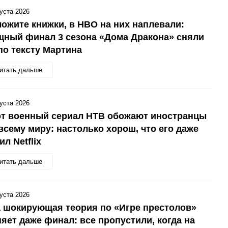
густа 2026
ожите книжки, в HBO на них наплевали:
ный финал 3 сезона «Дома Дракона» сняли
по тексту Мартина
итать дальше
густа 2026
от военный сериал НТВ обожают иностранцы
всему миру: настолько хорош, что его даже
ил Netflix
итать дальше
густа 2026
 шокирующая теория по «Игре престолов»
яет даже финал: все пропустили, когда на