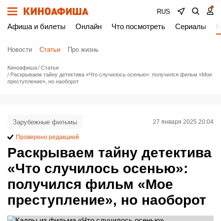
RUS
Афиша и билеты
Онлайн
Что посмотреть
Сериалы
Н
Новости
Статьи
Про жизнь
Киноафиша
Статьи
Раскрываем тайну детектива «Что случилось осенью»: получился фильм «Мое
преступление», но наоборот
Зарубежные фильмы
27 января 2025 20:04
Проверено редакцией
Раскрываем тайну детектива
«Что случилось осенью»:
получился фильм «Мое
преступление», но наоборот