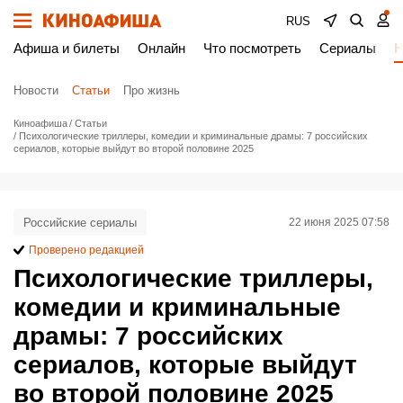
RUS
Афиша и билеты
Онлайн
Что посмотреть
Сериалы
Н
Новости
Статьи
Про жизнь
Киноафиша
Статьи
Психологические триллеры, комедии и криминальные драмы: 7 российских
сериалов, которые выйдут во второй половине 2025
Российские сериалы
22 июня 2025 07:58
Проверено редакцией
Психологические триллеры,
комедии и криминальные
драмы: 7 российских
сериалов, которые выйдут
во второй половине 2025