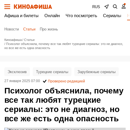
RUS
Афиша и билеты
Онлайн
Что посмотреть
Сериалы
Н
Новости
Статьи
Про жизнь
Киноафиша
Статьи
Психолог объяснила, почему все так любят турецкие сериалы: это не диагноз,
но все же есть одна опасность
Эксклюзив
Турецкие сериалы
Зарубежные сериалы
27 января 2025 07:00
Проверено редакцией
Психолог объяснила, почему
все так любят турецкие
сериалы: это не диагноз, но
все же есть одна опасность