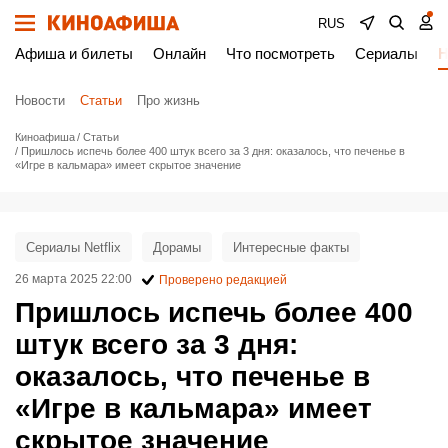
RUS
Афиша и билеты
Онлайн
Что посмотреть
Сериалы
Н
Новости
Статьи
Про жизнь
Киноафиша
Статьи
Пришлось испечь более 400 штук всего за 3 дня: оказалось, что печенье в
«Игре в кальмара» имеет скрытое значение
Сериалы Netflix
Дорамы
Интересные факты
26 марта 2025 22:00
Проверено редакцией
Пришлось испечь более 400
штук всего за 3 дня:
оказалось, что печенье в
«Игре в кальмара» имеет
скрытое значение