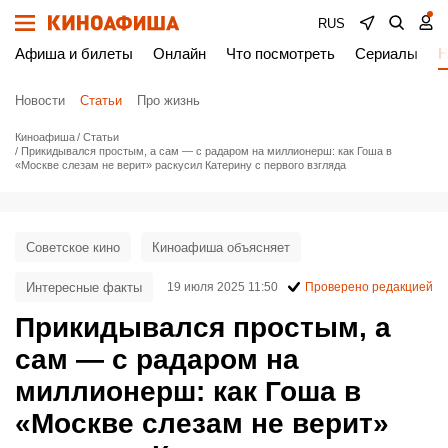
RUS
Афиша и билеты
Онлайн
Что посмотреть
Сериалы
Н
Новости
Статьи
Про жизнь
Киноафиша
Статьи
Прикидывался простым, а сам — с радаром на миллионерш: как Гоша в
«Москве слезам не верит» раскусил Катерину с первого взгляда
Советское кино
Киноафиша объясняет
Интересные факты
19 июля 2025 11:50
Проверено редакцией
Прикидывался простым, а
сам — с радаром на
миллионерш: как Гоша в
«Москве слезам не верит»