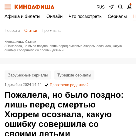
RUS
Афиша и билеты
Онлайн
Что посмотреть
Сериалы
Н
Новости
Статьи
Про жизнь
Киноафиша
Статьи
Пожалела, но было поздно: лишь перед смертью Хюррем осознала, какую
ошибку совершила со своими детьми
Зарубежные сериалы
Турецкие сериалы
1 декабря 2024 14:44
Проверено редакцией
Пожалела, но было поздно:
лишь перед смертью
Хюррем осознала, какую
ошибку совершила со
своими детьми