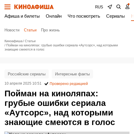
RUS
Афиша и билеты
Онлайн
Что посмотреть
Сериалы
Н
Новости
Статьи
Про жизнь
Киноафиша
Статьи
Пойман на киноляпах: грубые ошибки сериала «Аутсорс», над которыми
знающие смеются в голос
Российские сериалы
Интересные факты
10 апреля 2025 10:51
Проверено редакцией
Пойман на киноляпах:
грубые ошибки сериала
«Аутсорс», над которыми
знающие смеются в голос