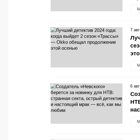
Ч
7 ав
Луч
се
эт
Ч
6 ав
Соз
НТВ
нас
Ч