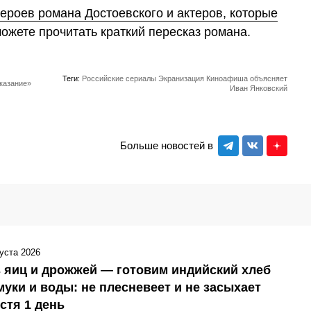
ероев романа Достоевского и актеров, которые
ожете прочитать краткий пересказ романа.
Теги:
Российские сериалы
Экранизация
Киноафиша объясняет
аказание»
Иван Янковский
Больше новостей в
густа 2026
 яиц и дрожжей — готовим индийский хлеб
муки и воды: не плесневеет и не засыхает
стя 1 день