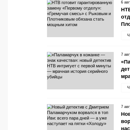
6 ав
НТВ
отд
Пл
Ч
7 ав
«Па
дет
мра
Ч
7 ав
Но
вор
нас