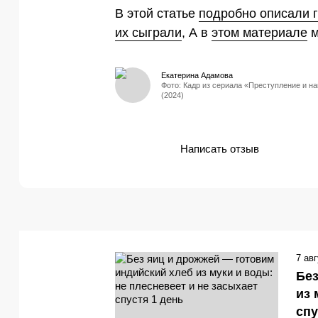
В этой статье
подробно описали г
их сыграли
, А в
этом материале
м
Екатерина Адамова
Фото: Кадр из сериала «Преступление и н
(2024)
Написать отзыв
7 ав
Без
из 
спу