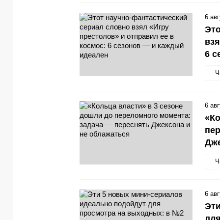
6 ав
Это
взя
6 с
Ч
6 ав
«Ко
пер
Дже
Ч
6 ав
Эти
для