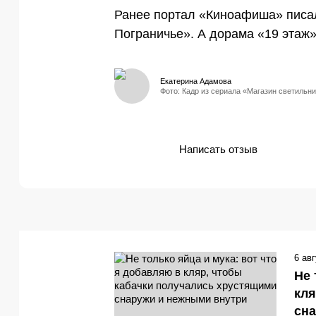
Ранее портал «Киноафиша» писал
Пограничье». А дорама «19 этаж
Екатерина Адамова
Фото: Кадр из сериала «Магазин светильни
Написать отзыв
6 ав
Не 
кля
сн