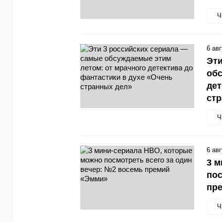
Ч
6 ав
Эти
обс
дет
стр
Ч
6 ав
3 м
пос
пр
Ч