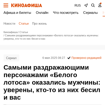
RUS
Афиша и билеты
Онлайн
Что посмотреть
Сериалы
Н
Новости
Статьи
Про жизнь
Киноафиша
Статьи
Самыми раздражающими персонажами «Белого лотоса» оказались мужчины:
уверены, кто-то из них бесил и вас
Сериал
6 мая 2025 08:27
Проверено редакцией
Самыми раздражающими
персонажами «Белого
лотоса» оказались мужчины:
уверены, кто-то из них бесил
и вас