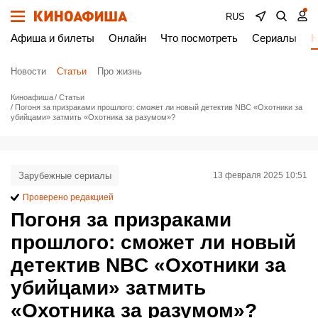
RUS
Афиша и билеты
Онлайн
Что посмотреть
Сериалы
Н
Новости
Статьи
Про жизнь
Киноафиша
Статьи
Погоня за призраками прошлого: сможет ли новый детектив NBC «Охотники за
убийцами» затмить «Охотника за разумом»?
Зарубежные сериалы
13 февраля 2025 10:51
Проверено редакцией
Погоня за призраками
прошлого: сможет ли новый
детектив NBC «Охотники за
убийцами» затмить
«Охотника за разумом»?