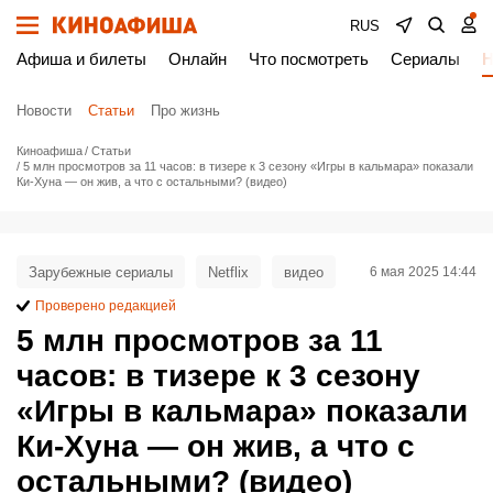
RUS
Афиша и билеты
Онлайн
Что посмотреть
Сериалы
Н
Новости
Статьи
Про жизнь
Киноафиша
Статьи
5 млн просмотров за 11 часов: в тизере к 3 сезону «Игры в кальмара» показали
Ки-Хуна — он жив, а что с остальными? (видео)
Зарубежные сериалы
Netflix
видео
6 мая 2025 14:44
Проверено редакцией
5 млн просмотров за 11
часов: в тизере к 3 сезону
«Игры в кальмара» показали
Ки-Хуна — он жив, а что с
остальными? (видео)