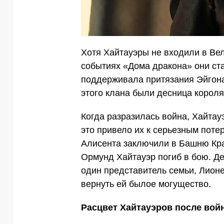
Хотя Хайтауэры не входили в Ве
событиях «Дома дракона» они ст
поддерживала притязания Эйгона
этого клана были десница короля
Когда разразилась война, Хайтау
это привело их к серьезным поте
Алисента заключили в Башню Крас
Ормунд Хайтауэр погиб в бою. Д
один представитель семьи, Лионе
вернуть ей былое могущество.
Расцвет Хайтауэров после вой