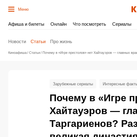
Меню
Афиша и билеты
Онлайн
Что посмотреть
Сериалы
Новости
Статьи
Про жизнь
Киноафиша
Статьи
Почему в «Игре престолов» нет Хайтауэров — главных вра
Зарубежные сериалы
Интересные факт
Почему в «Игре п
Хайтауэров — гл
Таргариенов? Раз
великая династи