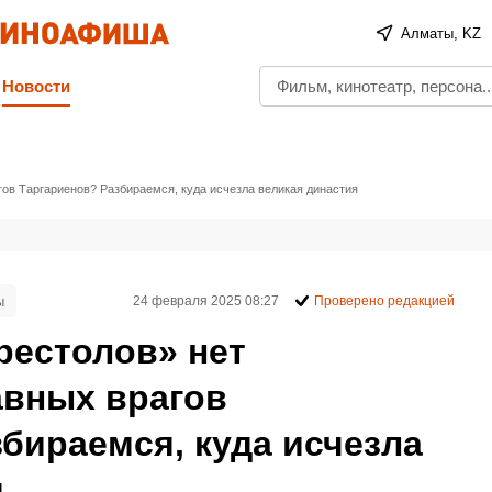
Алматы, KZ
Новости
гов Таргариенов? Разбираемся, куда исчезла великая династия
ы
24 февраля 2025 08:27
Проверено редакцией
рестолов» нет
авных врагов
бираемся, куда исчезла
я