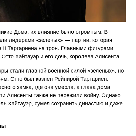
ликие Дома, их влияние было огромным. В
али лидерами «зеленых» — партии, которая
 II Таргариена на трон. Главными фигурами
 Отто Хайтауэр и его дочь, королева Алисента.
эры стали главной военной силой «зеленых», но
рям. Отто был казнен Рейнирой Таргариен,
ного замка, где она умерла, а глава дома
ети Алисенты также не пережили войну. Однако
ль Хайтауэр, сумел сохранить династию и даже
ны