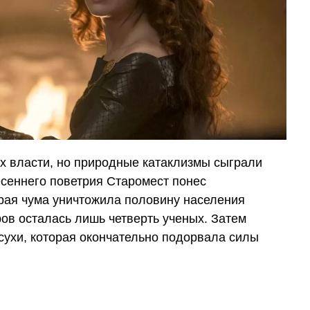
их власти, но природные катаклизмы сыграли
есеннего поветрия Старомест понес
ерая чума уничтожила половину населения
ов осталась лишь четверть ученых. Затем
сухи, которая окончательно подорвала силы