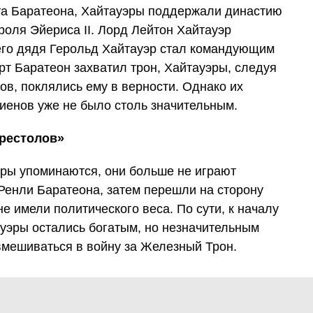
та Баратеона, Хайтауэры поддержали династию
ороля Эйериса II. Лорд Лейтон Хайтауэр
его дядя Герольд Хайтауэр стал командующим
рт Баратеон захватил трон, Хайтауэры, следуя
в, поклялись ему в верности. Однако их
иенов уже не было столь значительным.
престолов»
эры упоминаются, они больше не играют
Ренли Баратеона, затем перешли на сторону
е имели политического веса. По сути, к началу
уэры остались богатым, но незначительным
вмешиваться в войну за Железный Трон.