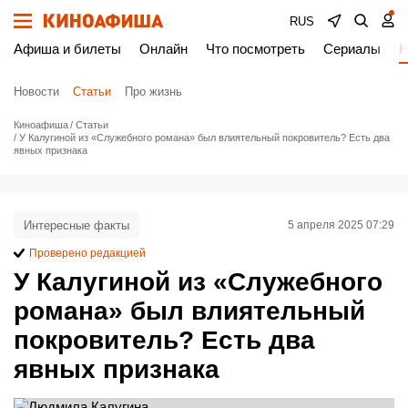
RUS
Афиша и билеты
Онлайн
Что посмотреть
Сериалы
Н
Новости
Статьи
Про жизнь
Киноафиша
Статьи
У Калугиной из «Служебного романа» был влиятельный покровитель? Есть два
явных признака
Интересные факты
5 апреля 2025 07:29
Проверено редакцией
У Калугиной из «Служебного
романа» был влиятельный
покровитель? Есть два
явных признака