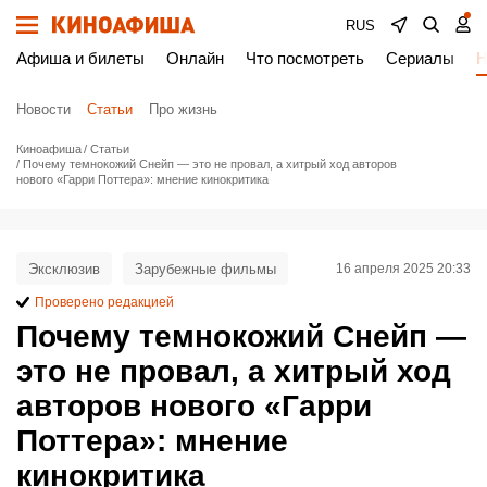
RUS
Афиша и билеты
Онлайн
Что посмотреть
Сериалы
Н
Новости
Статьи
Про жизнь
Киноафиша
Статьи
Почему темнокожий Снейп — это не провал, а хитрый ход авторов
нового «Гарри Поттера»: мнение кинокритика
Эксклюзив
Зарубежные фильмы
16 апреля 2025 20:33
Проверено редакцией
Почему темнокожий Снейп —
это не провал, а хитрый ход
авторов нового «Гарри
Поттера»: мнение
кинокритика