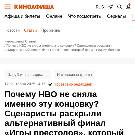
RUS
Афиша и билеты
Онлайн
Что посмотреть
Сериалы
Н
Новости
Статьи
Про жизнь
Киноафиша
Статьи
Почему HBO не сняла именно эту концовку? Сценаристы раскрыли
альтернативный финал «Игры престолов», который фанаты ждали больше
Зарубежные сериалы
Интересные факты
12 сентября 2025 14:15
Проверено редакцией
Почему HBO не сняла
именно эту концовку?
Сценаристы раскрыли
альтернативный финал
«Игры престолов», который