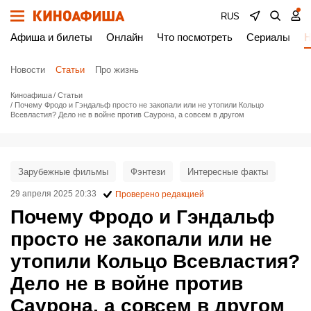
RUS
Афиша и билеты
Онлайн
Что посмотреть
Сериалы
Н
Новости
Статьи
Про жизнь
Киноафиша
Статьи
Почему Фродо и Гэндальф просто не закопали или не утопили Кольцо
Всевластия? Дело не в войне против Саурона, а совсем в другом
Зарубежные фильмы
Фэнтези
Интересные факты
29 апреля 2025 20:33
Проверено редакцией
Почему Фродо и Гэндальф
просто не закопали или не
утопили Кольцо Всевластия?
Дело не в войне против
Саурона, а совсем в другом