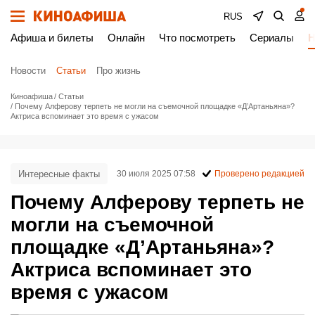
RUS
Афиша и билеты
Онлайн
Что посмотреть
Сериалы
Н
Новости
Статьи
Про жизнь
Киноафиша
Статьи
Почему Алферову терпеть не могли на съемочной площадке «Д’Артаньяна»?
Актриса вспоминает это время с ужасом
Интересные факты
30 июля 2025 07:58
Проверено редакцией
Почему Алферову терпеть не
могли на съемочной
площадке «Д’Артаньяна»?
Актриса вспоминает это
время с ужасом