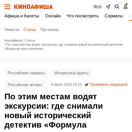
RUS
Афиша и билеты
Онлайн
Что посмотреть
Сериалы
Н
Новости
Статьи
Про жизнь
Киноафиша
Статьи
По этим местам водят экскурсии: где снимали новый исторический детектив
«Формула преступления»
Российские сериалы
Интересные факты
Российские актеры
4 июня 2025 15:13
Проверено редакцией
По этим местам водят
экскурсии: где снимали
новый исторический
детектив «Формула