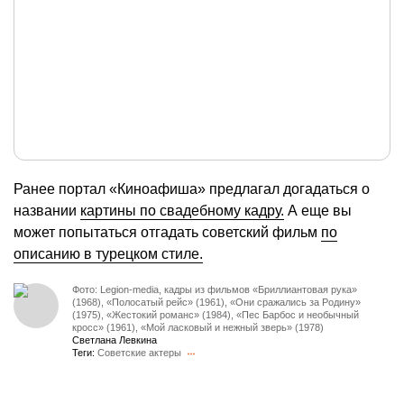
Ранее портал «Киноафиша» предлагал догадаться о
названии
картины по свадебному кадру.
А еще вы
может попытаться отгадать советский фильм
по
описанию в турецком стиле.
Фото: Legion-media, кадры из фильмов «Бриллиантовая рука»
(1968), «Полосатый рейс» (1961), «Они сражались за Родину»
(1975), «Жестокий романс» (1984), «Пес Барбос и необычный
кросс» (1961), «Мой ласковый и нежный зверь» (1978)
Светлана Левкина
Теги:
Советские актеры