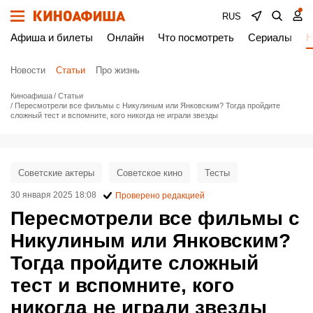
RUS
Афиша и билеты
Онлайн
Что посмотреть
Сериалы
Н
Новости
Статьи
Про жизнь
Киноафиша
Статьи
Пересмотрели все фильмы с Никулиным или Янковским? Тогда пройдите
сложный тест и вспомните, кого никогда не играли звезды
Советские актеры
Советское кино
Тесты
30 января 2025 18:08
Проверено редакцией
Пересмотрели все фильмы с
Никулиным или Янковским?
Тогда пройдите сложный
тест и вспомните, кого
никогда не играли звезды