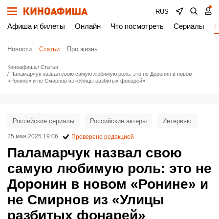
RUS
Афиша и билеты
Онлайн
Что посмотреть
Сериалы
Н
Новости
Статьи
Про жизнь
Киноафиша
Статьи
Паламарчук назвал свою самую любимую роль: это не Доронин в новом
«Ронине» и не Смирнов из «Улицы разбитых фонарей»
Российские сериалы
Российские актеры
Интервью
25 мая 2025 19:06
Проверено редакцией
Паламарчук назвал свою
самую любимую роль: это не
Доронин в новом «Ронине» и
не Смирнов из «Улицы
разбитых фонарей»